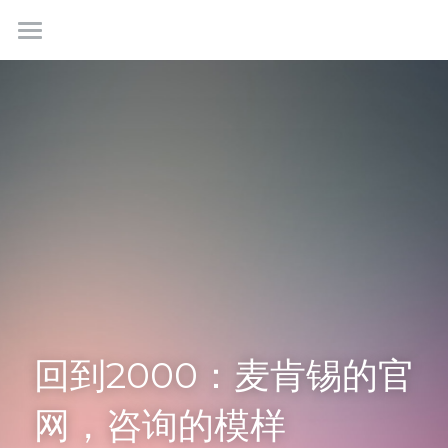
首页
最新情报
我们是谁
成功故事
学生社群
联系我们
回到2000：麦肯锡的官
免费咨询
网，咨询的模样