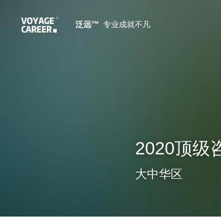
泛远™ 
 专业成就不凡
2020顶
大中华区