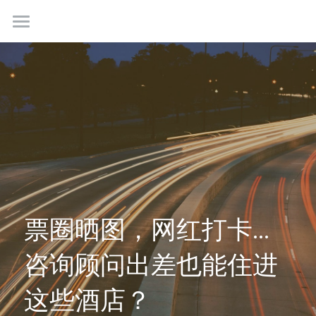
首页
最新情报
我们是谁
成功故事
学生社群
联系我们
票圈晒图，网红打卡...
咨询顾问出差也能住进
免费咨询
这些酒店？