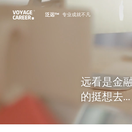
泛远™ 
 专业成就不凡
远看是金
的挺想去...