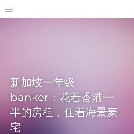
首页
最新情报
我们是谁
成功故事
学生社群
新加坡一年级
联系我们
banker：花着香港一
半的房租，住着海景豪
免费咨询
宅