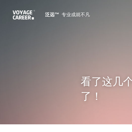
泛远™ 
 专业成就不凡
看了这几
了！