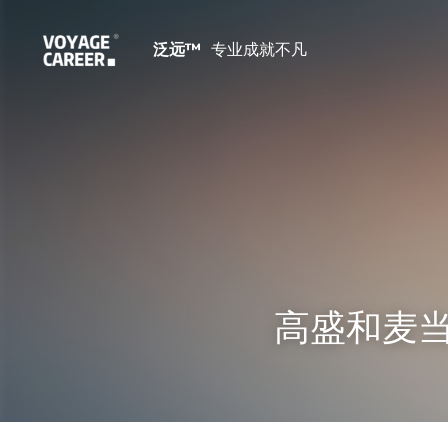
泛远™ 
 专业成就不凡
高盛和麦当