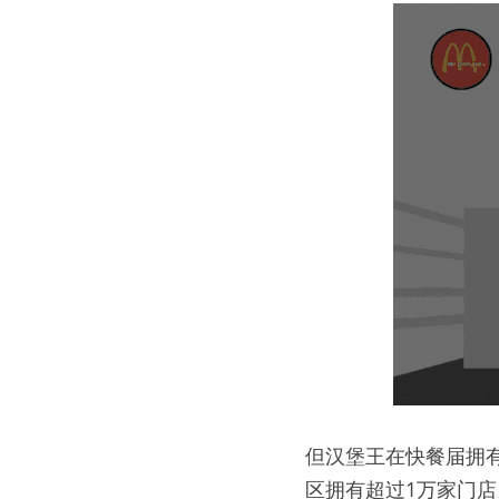
但汉堡王在快餐届拥
区拥有超过1万家门