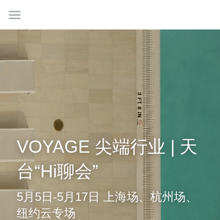
首页
最新情报
我们是谁
成功故事
学生社群
VOYAGE 尖端行业 | 天
联系我们
台“Hi聊会”
5月5日-5月17日 上海场、杭州场、
免费咨询
纽约云专场