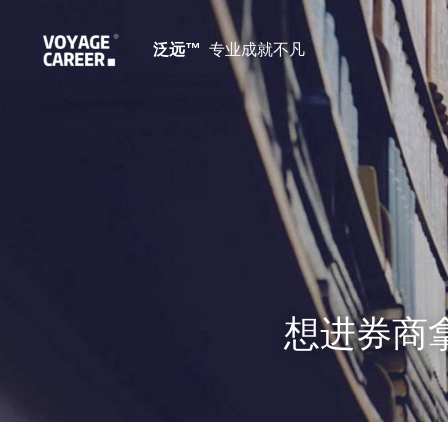
泛远™ 
 专业成就不凡
 想进券商