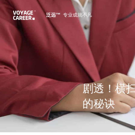
泛远™ 
 专业成就不凡
剧透！横扫
的秘诀