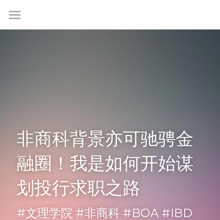
首页
最新情报
我们是谁
成功故事
学生社群
非商科背景亦可驰骋金
联系我们
融圈！我是如何开始谋
划投行求职之路
免费咨询
#文理学院 #非商科 #BOA #IBD