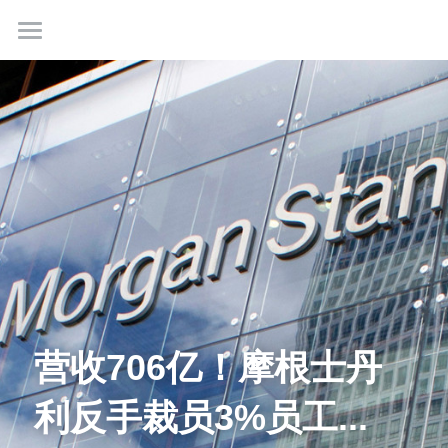
首页
最新情报
我们是谁
成功故事
学生社群
联系我们
营收706亿！摩根士丹
利反手裁员3%员工...
免费咨询